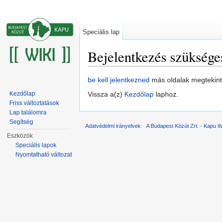
Speciális lap
Bejelentkezés szüksége
Ugrás:
navigáció
,
keresés
be kell jelentkezned
más oldalak megtekin
Kezdőlap
Vissza a(z)
Kezdőlap
laphoz.
Friss változtatások
Lap találomra
Segítség
Adatvédelmi irányelvek
A Budapest Közút Zrt. - Kapu Wi
Eszközök
Speciális lapok
Nyomtatható változat